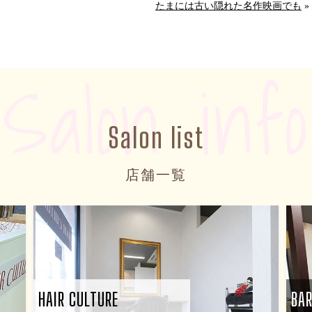
たまには古い隠れた名作映画でも
»
Salon info
Salon list
店舗一覧
HAIR CULTURE
BA