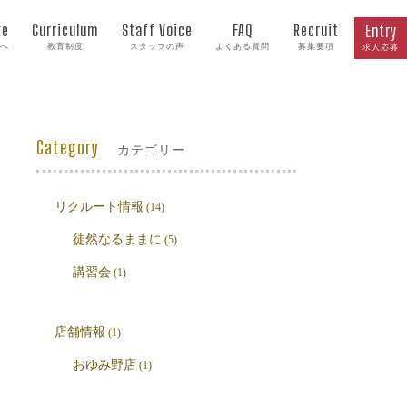
ge
Curriculum
Staff Voice
FAQ
Recruit
Entry
へ
教育制度
スタッフの声
よくある質問
募集要項
求人応募
Category
カテゴリー
リクルート情報
(14)
徒然なるままに
(5)
講習会
(1)
店舗情報
(1)
おゆみ野店
(1)