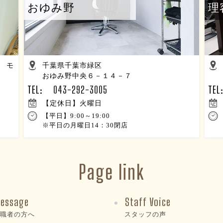
おゆみ野
理
 モ
千葉県千葉市緑区
おゆみ野中央６－１４－７
TEL:
043-292-3005
TE
【定休日】火曜日
【平日】9:00～19:00
※平日の月曜日14：30閉店
Page link
essage
Staff Voice
求職者の方へ
スタッフの声