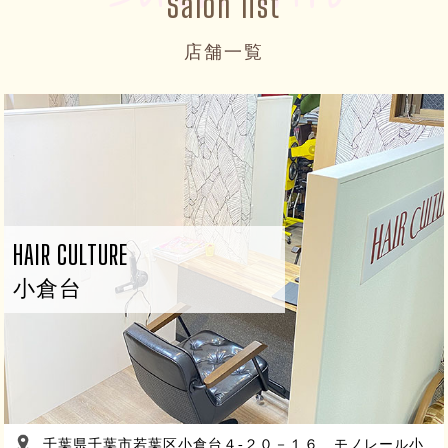
Salon list
店舗一覧
HAIR CULTURE
小倉台
千葉県千葉市若葉区小倉台４-２０－１６ モノレール小